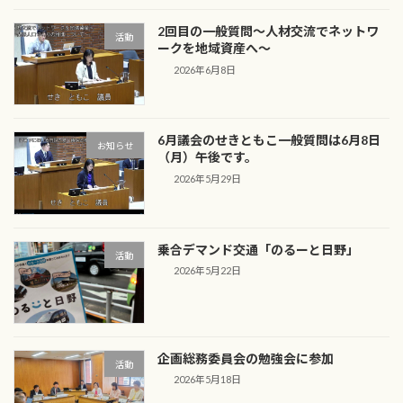
2回目の一般質問～人材交流でネットワ
活動
ークを地域資産へ～
2026年6月8日
6月議会のせきともこ一般質問は6月8日
お知らせ
（月）午後です。
2026年5月29日
乗合デマンド交通「のるーと日野」
活動
2026年5月22日
企画総務委員会の勉強会に参加
活動
2026年5月18日