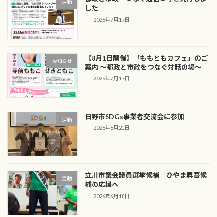
活動
した
2026年7月17日
【8月1日開催】「ももともカフェ」のご
お知らせ
案内 ～都政と市政をつなぐ対話の場～
2026年7月17日
日野市SDGs事業者交流会に参加
活動
2026年6月25日
立川市議会議員選挙候補 ひやま昇吾候
活動
補の応援へ
2026年6月18日