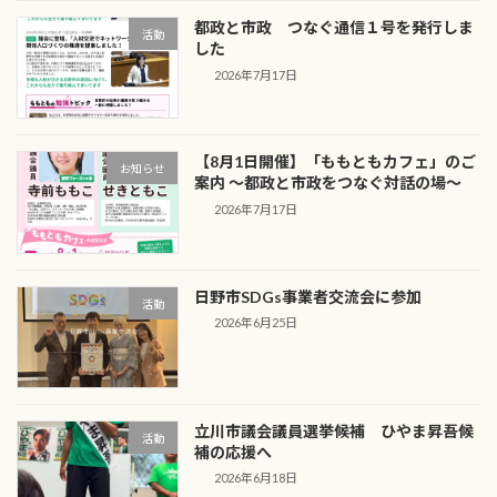
都政と市政 つなぐ通信１号を発行しま
活動
した
2026年7月17日
【8月1日開催】「ももともカフェ」のご
お知らせ
案内 ～都政と市政をつなぐ対話の場～
2026年7月17日
日野市SDGs事業者交流会に参加
活動
2026年6月25日
立川市議会議員選挙候補 ひやま昇吾候
活動
補の応援へ
2026年6月18日