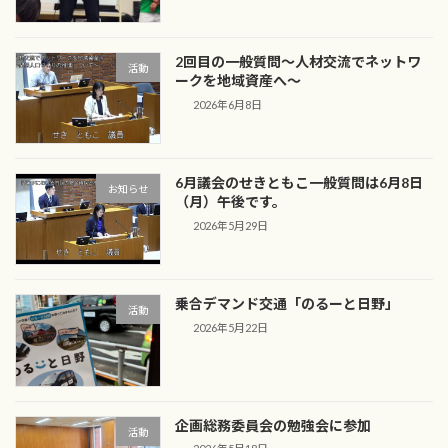
2回目の一般質問～人材交流でネットワ
活動
ークを地域資産へ～
2026年6月8日
6月議会のせきともこ一般質問は6月8日
お知らせ
（月）午後です。
2026年5月29日
乗合デマンド交通「のるーと日野」
活動
2026年5月22日
企画総務委員会の勉強会に参加
活動