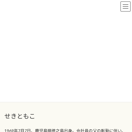
コ
ナ
ン
ビ
テ
ゲ
ン
ー
ツ
シ
へ
ョ
プロフィール
ス
ン
キ
に
ッ
移
プ
動
TOP
プロフィール
都民ファーストの会のせきともこです。
創業・副業支援、介護、子育ての観点を大事にし、現場の声を大
切に活動しています。
せきともこ
1969年7月7日、鹿児島県徳之島出身。会社員の父の転勤に伴い、