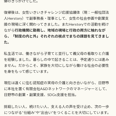
帰のきっかけでした。
復帰後は、女性いきいきチャレンジ応援協議体（現：一般社団法
人Herstory）で副事務長・理事として、女性の社会参画や創業支
援の現場に深く関わってきました。またHerstoryでの活動を続け
ながら
行政機関に勤務し、地域の現場と行政の両方に触れなが
ら、「制度の内と外」それぞれの視点でまちの課題を見てきまし
た。
私生活では、働きながら子育てと並行して義父母の看取りと介護
を経験しました。暮らしの中で起きることは、予定通りには進み
ません。だからこそ、家族を大切にしながら働ける社会の必要性
を身をもって感じています。
現在は遠くに住む認知症の実母の介護と向き合いながら、日野市
に本社を置く有限会社A&Dネットワークのマネージャーとして、
日野市の創業・副業支援、SDGs支援を担当。
挑戦したい人、続けたい人、支える人の声を受け止め、次の一歩
につながる“仕組み”や“出会い”をつくることを大切にしています。